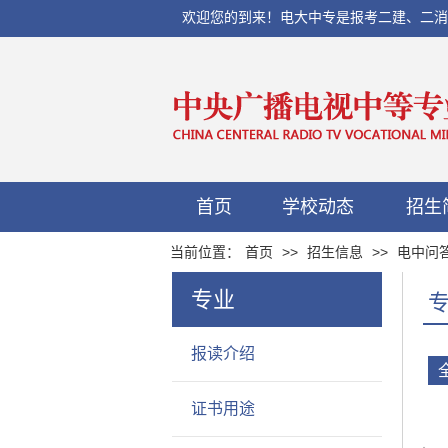
欢迎您的到来！电大中专是报考二建、二消、初
首页
学校动态
招生
当前位置：
首页
>>
招生信息
>>
电中问
专业
报读介绍
证书用途