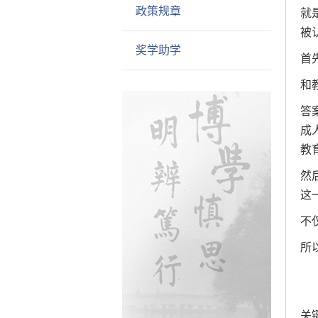
政策规章
就
被
奖学助学
首
和
答
成
教
然
这
不
所
关键