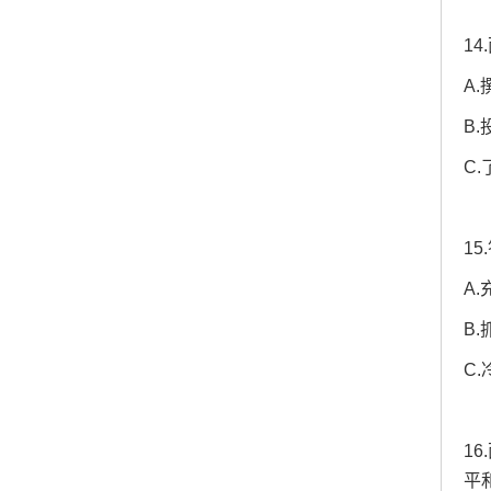
1
A
B
C
1
A
B
C
1
平