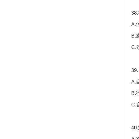
3
A.
B.
C.
3
A
B
C
4