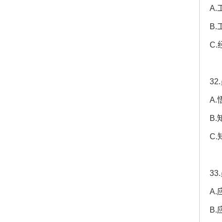
A
B
C
3
A
B
C
3
A
B