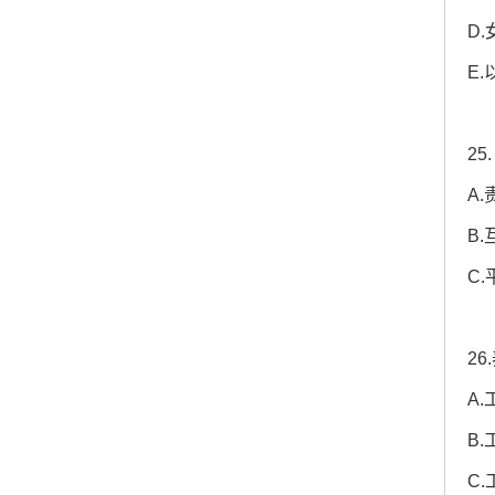
D
E
2
A
B
C
2
A
B
C