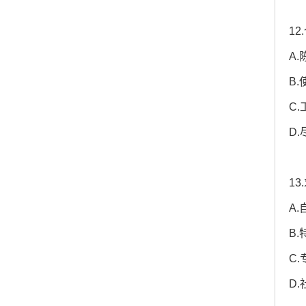
1
A
B
C
D
1
A
B
C
D