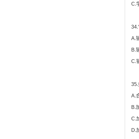
C
3
A
B
C
3
A
B
C
D