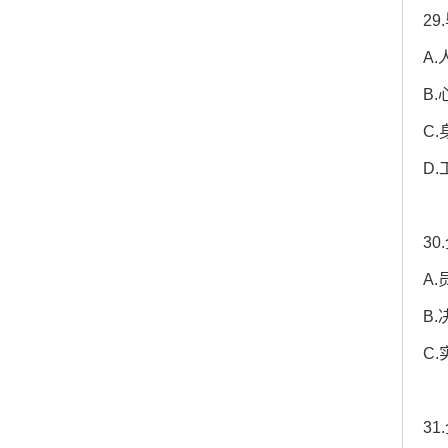
2
A
B
C
D
3
A
B
C
3