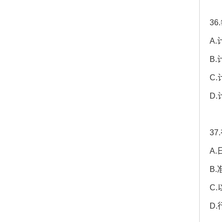
3
A
B
C
D
3
A
B
C
D