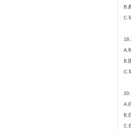
B
C
1
A
B
C
2
A
B
C.