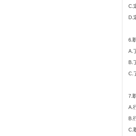
C
D
6
A
B
C
7
A
B
C