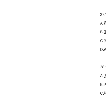
2
A
B
C
D
2
A
B
C