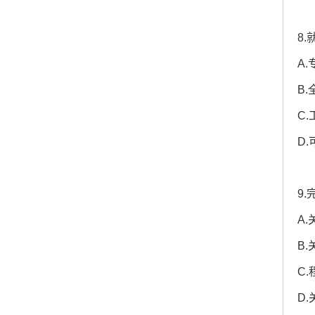
8
A
B
C
D
9
A
B
C
D