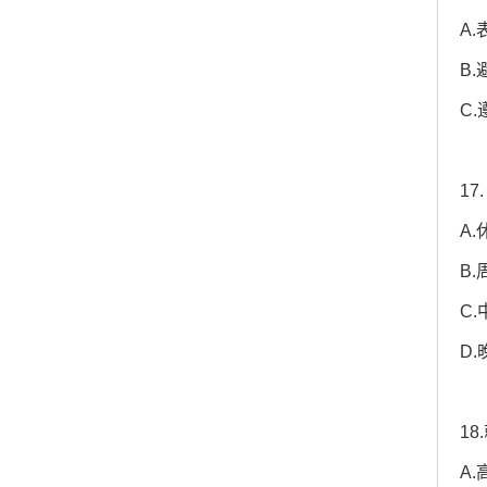
A
B
C
1
A
B.
C.
D.
1
A