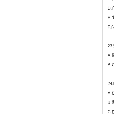
D
E
F
2
A
B
2
A
B
C