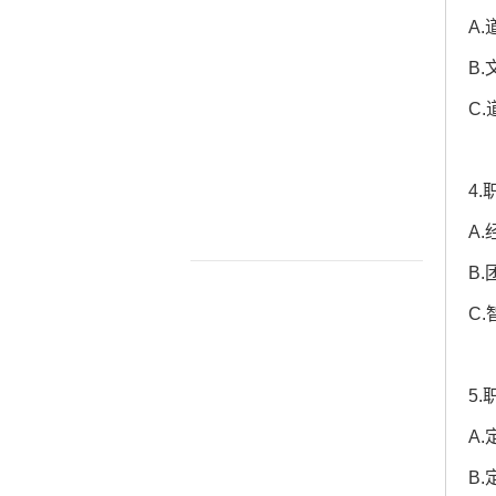
A
B
C
4
A.
B.
C.
5
A
B