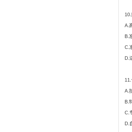
1
A
B
C
D
1
A
B
C
D