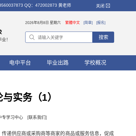
873 QQ：472002873 黄老师
关闭
2026年8月8日 星期六
繁體中文
[简章]
[报名]
校
搜索
毕业！
电中平台
毕业出路
学校概况
论与实务（1）
：中专学习中心
[联系我们]
台，传递供应商或采购商等商家的商品或服务信息，促成