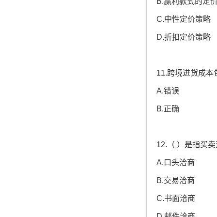
B.赢利款式的定
C.中性定价策略
D.折扣定价策略
11.跨境进货成
A.错误
B.正确
12.（ ）是指
A.口头洽商
B.交易洽商
C.书面洽商
D.邮件洽商