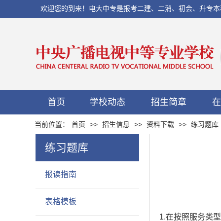
欢迎您的到来！电大中专是报考二建、二消、初会、升专本科以及当
首页
学校动态
招生简章
在
当前位置：
首页
>>
招生信息
>>
资料下载
>>
练习题库
练习题库
报读指南
表格模板
1.在按照服务类