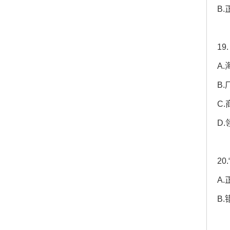
B.
1
A
B
C
D
2
A.
B.