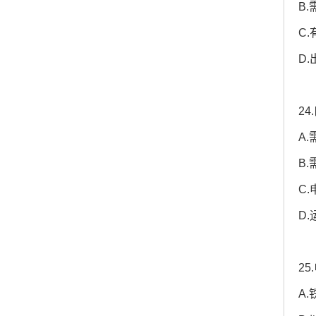
B
C
D
2
A
B
C
D
2
A