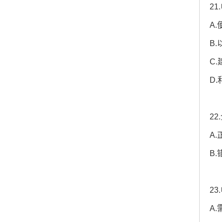
2
A
B
C
D
2
A.
B.
2
A