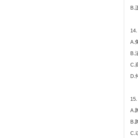
B.
1
A
B
C
D
1
A
B
C