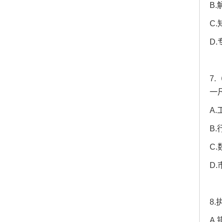
B
C
D
7
一
A
B
C
D
8
A.