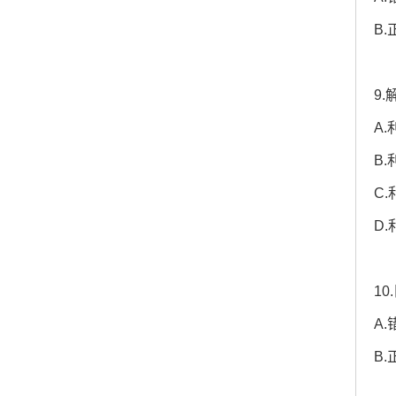
B.
9
A
B
C
D
1
A.
B.