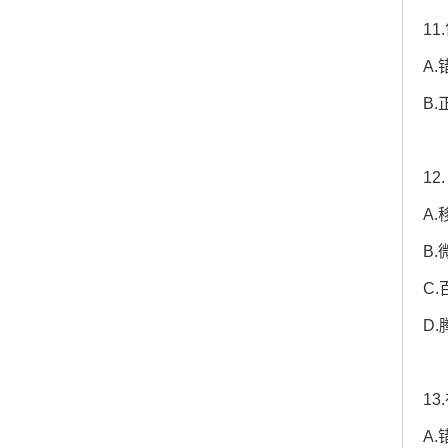
1
A.
B.
1
A
B.
C.
D.
1
A.