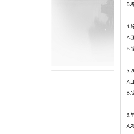
B.
4
A.
B.
5
A.
B.
6
A