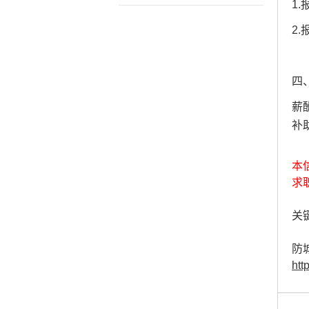
1
2
四
薪
补
本
求
关键
防
htt