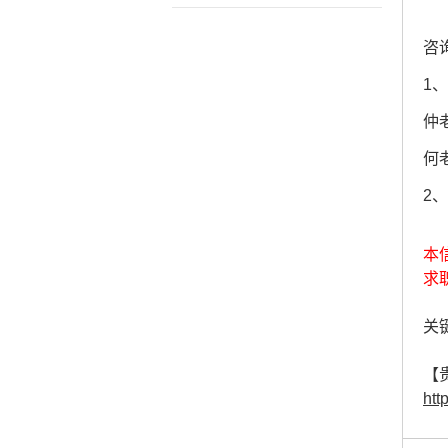
咨
1
仲老
何老
2
本
求
关键
【
htt