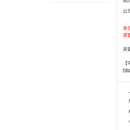
简历
公
本
求
关键
【
htt