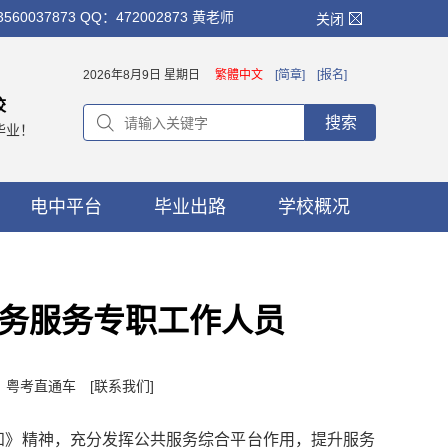
873 QQ：472002873 黄老师
关闭
2026年8月9日 星期日
繁體中文
[简章]
[报名]
校
搜索
毕业！
电中平台
毕业出路
学校概况
务服务专职工作人员
者：粤考直通车
[联系我们]
知》精神，充分发挥公共服务综合平台作用，提升服务