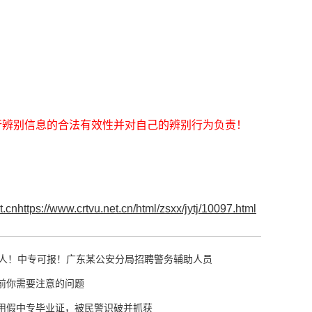
行辨别信息的合法有效性并对自己的辨别行为负责！
t.cnhttps://www.crtvu.net.cn/html/zsxx/jytj/10097.html
0人！中专可报！广东某公安分局招聘警务辅助人员
前你需要注意的问题
用假中专毕业证，被民警识破并抓获