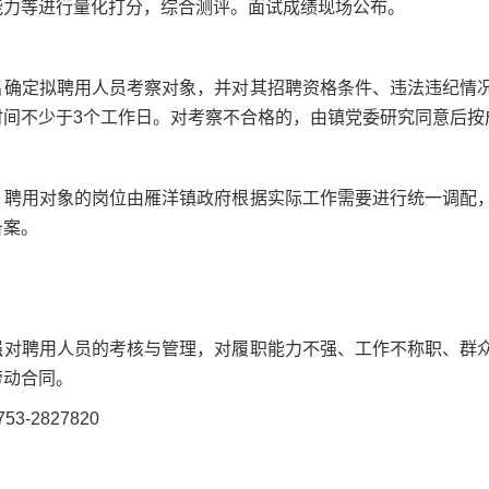
能力等进行量化打分，综合测评。面试成绩现场公布。
名确定拟聘用人员考察对象，并对其招聘资格条件、违法违纪情
时间不少于3个工作日。对考察不合格的，由镇党委研究同意后按
，聘用对象的岗位由雁洋镇政府根据实际工作需要进行统一调配
备案。
强对聘用人员的考核与管理，对履职能力不强、工作不称职、群
劳动合同。
3-2827820