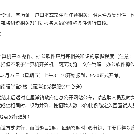
身份证、学历证、户口本或常住雁洋镇相关证明原件及复印件一
洋镇将组织相关部门对报名人员的资格条件进行审核。
试
计算机基本操作、办公软件应用等相关知识的掌握程度（注意：
包括但不限于计算机开关机、网页浏览、文件管理、办公软件操
年2月27日（星期五）上午8：50开始报到，9:30正式开考。
镇南福学堂2楼（雁洋镇党群服务中心旁）
试结束后适时在雁洋镇政府信息公开网站公布，请应聘人员及时
成绩相同时，视为并列，按招聘人数1:3的比例确定入围面试人
地点另行通知）
面试方式进行，面试题目2题，每题答题时间5分钟，主要围绕对