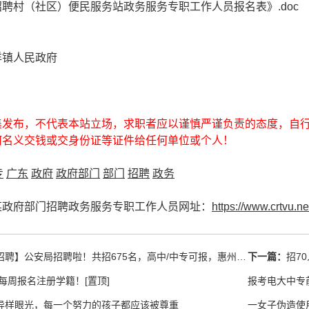
聘村（社区）便民服务站政务服务专职工作人员报名表》.doc
洋镇人民政府
集发布，不代表本站立场，求职者应以谨慎严谨负责的态度，自
何名义交钱或交身份证等证件给任何单位或个人！
专
广东
政府
政府部门
部门
招聘
政务
某政府部门招聘政务服务专职工作人员网址：
https://www.crtvu.ne
】公安局招聘啦！共招675名，高中/中专可报，惠州市公安局公开招聘工作人员公告！~
下一篇：
招7
专每周报名注册学籍！[置顶]
报考电大中专
异样眼光，每一个努力的孩子都应该被尊重
一女子伪造使