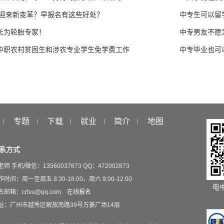
专迎来新变革？早报名有这些好处？
中专生可以留
长为轮胎专家！
中专男友不愿
中职农村贫困生和涉农专业学生免学费工作
中专毕业也可
专题
下载
就业
简介
地图
系方式
老师 手机/微信：13560037873 QQ：472002873
时间：周一至周五 8:30-18:00，周六 9:00-12:00
电
名邮箱：crtvu@qq.com
在线报名
址：广州市越秀区解放南路39号万菱广场14层