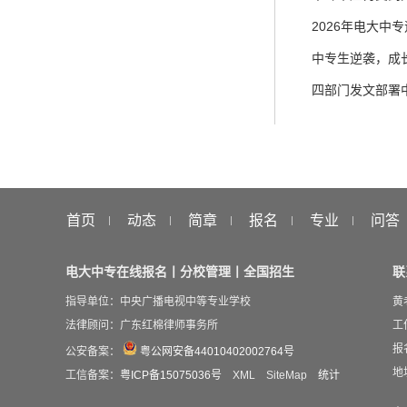
2026年电大中
中专生逆袭，成
四部门发文部署
首页
动态
简章
报名
专业
问答
电大中专在线报名丨分校管理丨全国招生
联
指导单位：中央广播电视中等专业学校
黄
法律顾问：广东红棉律师事务所
工作
报
公安备案：
粤公网安备44010402002764号
地
工信备案：
粤ICP备15075036号
XML
SiteMap
统计