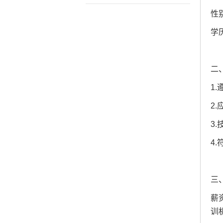
性
学
二
1
2
3
4
三
薪
训