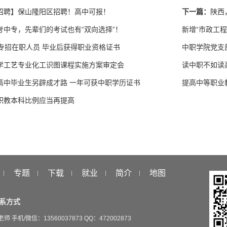
招聘】保山隆阳区招聘！高中可报！
下一篇：
陕西
考中专，先辈们的考试也有“双向选择”！
新增“市政工程
中专招在职人员 毕业后获得职业资格证书
学工艺专业化工识图课程实施方案审定会
读中职不如读
高中毕业生另辟成才路 一年可获中职学历证书
提高中等职业
职教本科比例应当再提高
专题
下载
就业
简介
地图
系方式
老师 手机/微信：13560037873 QQ：472002873