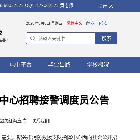
873 QQ：472002873 黄老师
关闭
2026年8月6日 星期四
繁體中文
[简章]
[报名]
校
搜索
毕业！
电中平台
毕业出路
学校概况
中心招聘接警调度员公告
者：韶关红海直聘
[联系我们]
作需要，韶关市消防救援支队指挥中心面向社会公开招