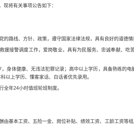
名，现将有关事项公告如下：
共产党的路线、方针、政策，遵守国家法律法规，具有良好的道德
消防救援接警调度工作，爱岗敬业，具有为民服务、忠诚奉献、吃
35周岁，身体健康、无违法犯罪记录；高中以上学历，具备熟练的电脑
本科以上学历、懂客家话、白话者优先录用。
实行全年24小时值班轮班制度。
薪酬由基本工资、五险一金、岗位补贴、绩效工资、工龄工资等