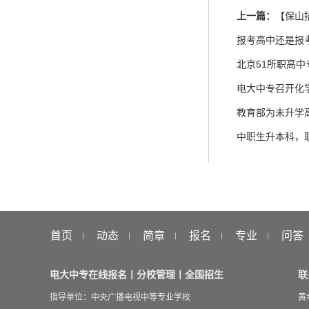
上一篇：
【保山
报考高中还是报
北京51所职高
电大中专召开化
教育部为未升学
中职生升本科，
首页
动态
简章
报名
专业
问答
电大中专在线报名丨分校管理丨全国招生
联
指导单位：中央广播电视中等专业学校
黄