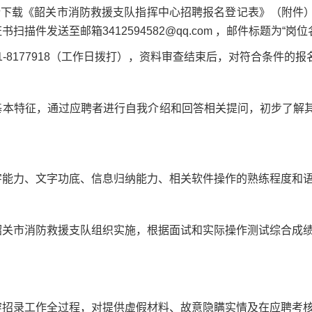
自行下载《韶关市消防救援支队指挥中心招聘报名登记表》（附件
扫描件发送至邮箱3412594582@qq.com ，邮件标题为“岗位
751-8177918（工作日拨打），资料审查结束后，对符合条件
基本特征，通过应聘者进行自我介绍和回答相关提问，初步了解
字能力、文字功底、信息归纳能力、相关软件操作的熟练程度和
韶关市消防救援支队组织实施，根据面试和实际操作测试综合成
穿招录工作全过程，对提供虚假材料、故意隐瞒实情及在应聘考