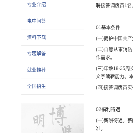
专业介绍
聘接警调度员1
电中问答
01基本条件
资料下载
(一)拥护中国
(二)自愿从事
专题解答
作需求。
(三)年龄18-
就业推荐
文字编辑能力。
全国招生
(四)接警调度员
02福利待遇
(一)薪酬待遇。
准。