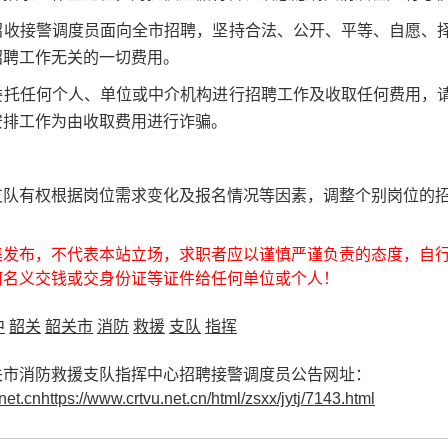
招收接警调度员面向全市招聘，坚持合法、公开、平等、自愿、
招聘工作无关的一切费用。
委托任何个人、单位或中介机构进行招聘工作及收取任何费用，
安排工作为由收取费用进行诈骗。
支队有权根据岗位需求变化及报名情况等因素，调整个别岗位的
集发布，不代表本站立场，求职者应以谨慎严谨负责的态度，自
何名义交钱或交身份证等证件给任何单位或个人！
中
韶关
韶关市
消防
救援
支队
指挥
关市消防救援支队指挥中心招聘接警调度员公告网址：
net.cnhttps://www.crtvu.net.cn/html/zsxx/jytj/7143.html