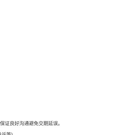
户保证良好沟通避免交期延误。
诉等)。