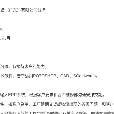
设备（广东）有限公司诚聘
人
K元/月
长沟通，有接待客户的能力。
e办公软件，善于运用POTOSHOP、CAD、SOoidwords。
，输入ERP系统，根据客户要求和合库维修部沟通安排交期。
事件，如客户急单，工厂延期交货或物流出现的各类问题，和客
同其他业务环节的工作(包括及时收回有关应收款等，解决客户的投