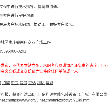
过程中进行技术指导、协调与沟通:
与客户进行良好沟通。
门解决客户技术问题，协助工厂做好客户服务。
禅城区南庄镇南庄商业广场二座
395000-8201
集发布，不代表本站立场，求职者应以谨慎严谨负责的态度，自
何名义交钱或交身份证等证件给任何单位或个人！
城
招聘
中专
薪资
可达
利达
智能
可报，薪资可达15k！！依利达智能包装设备（广东）有限公
net.cnhttps://www.crtvu.net.cn/html/zsxx/jytj/7149.html