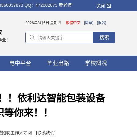
873 QQ：472002873 黄老师
关闭
2026年8月6日 星期四
繁體中文
[简章]
[报名]
校
搜索
毕业！
电中平台
毕业出路
学校概况
k！！依利达智能包装设备
职等你来！！
：禅城招聘工作人才网
[联系我们]