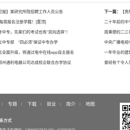
可报】某研究所院招聘工作人员公告
下一篇：
【贵
专每周报名注册学籍！[置顶]
二十年前的中
考中专，先辈们的考试也有“双向选择”！
周秉德的二三
立中专部 “四必须”保证中专办学
中央广播电视
名全面升级，将通过电中在线app自主报名
一年毕业的建
郑州通利电器公司达成校企联合办学协议
曾经有个令人
专题
下载
就业
简介
地图
系方式