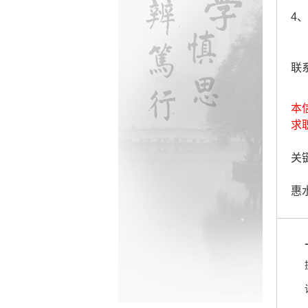
4
联系
本
求
关键
惠