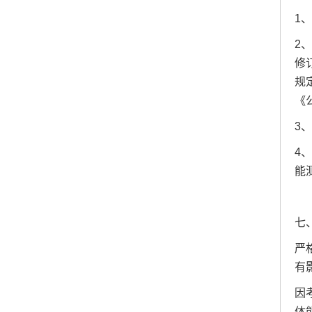
1
2
修
规
《
3
4
能
七
严
有
因
体