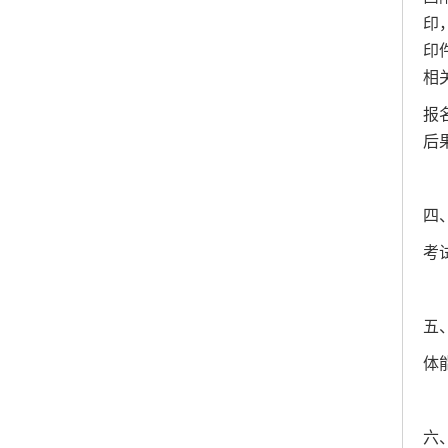
印
印
相
报
后
四
考
五
体
六