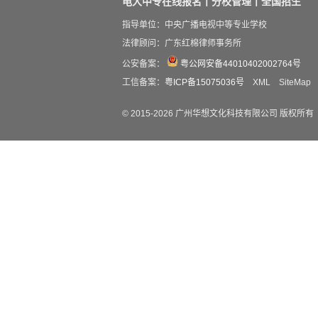
电大中专在线报名丨分校管理丨全国招生
指导单位：中央广播电视中等专业学校
法律顾问：广东红棉律师事务所
公安备案：
粤公网安备44010402002764号
工信备案：
粤ICP备15075036号
XML
SiteMap
© 2015-
2026
广州华想文化科技有限公司 版权所有