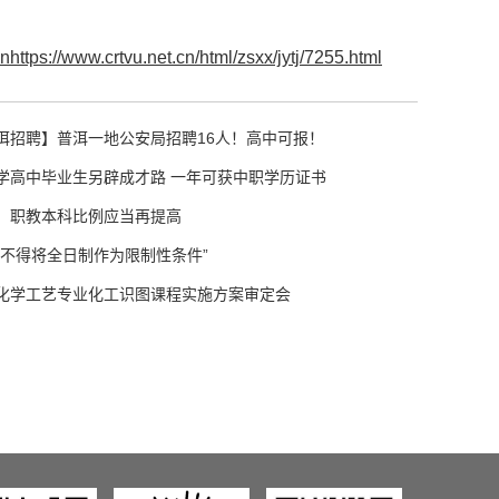
cnhttps://www.crtvu.net.cn/html/zsxx/jytj/7255.html
洱招聘】普洱一地公安局招聘16人！高中可报！
学高中毕业生另辟成才路 一年可获中职学历证书
，职教本科比例应当再提高
中不得将全日制作为限制性条件”
化学工艺专业化工识图课程实施方案审定会