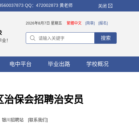
873 QQ：472002873 黄老师
关闭
2026年8月7日 星期五
繁體中文
[简章]
[报名]
校
搜索
毕业！
电中平台
毕业出路
学校概况
区治保会招聘治安员
者：银川招聘站
[联系我们]
。