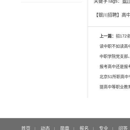
关键字Tags：
银
【银川招聘】高
上一篇：
招17
读中职不如读高
报考高中还是报
北京51所职高
提高中等职业教
首页
动态
简章
报名
专业
问答