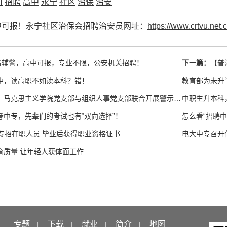
川
招聘
高中
永宁
社区
治保
治安
中可报！永宁社区治保会招聘治安员网址：
https://www.crtvu.net.
2名辅警，高中可报，专业不限，公安机关招聘！
下一篇：
【普
中，读高职不如读本科？错！
教育部为未升
中职学院党支部、马克思主义学院党支部与组织人事党支部联合开展警示教育主题党日活动
中职生升本科
考中专，先辈们的考试也有“双向选择”！
怎么看“招聘
中专招在职人员 毕业后获得职业资格证书
电大中专召开
育质量 让年轻人获体面工作
专题
下载
就业
简介
地图