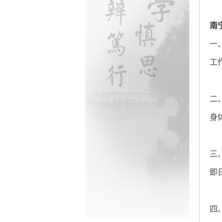
南
一
工
二
身
三
即日
四