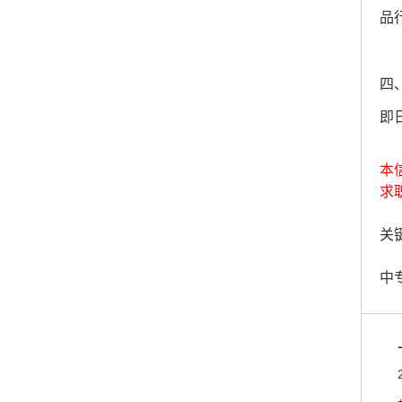
品
四
即日
本
求
关键
中