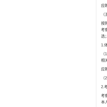
应
（
按
考
选
1.
（
相
应
（
2.
考
本