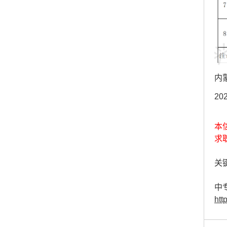
内
20
本
求
关键
中
htt