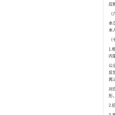
应
（
本
本
（
1
内蒙
公
反
再
对
形
2
3