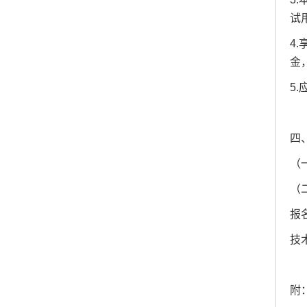
试
4
金
5
四
（
（
报名
技术
附