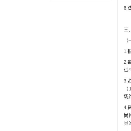
6
三
（
1
2
试
3
（
场
4
岗
具