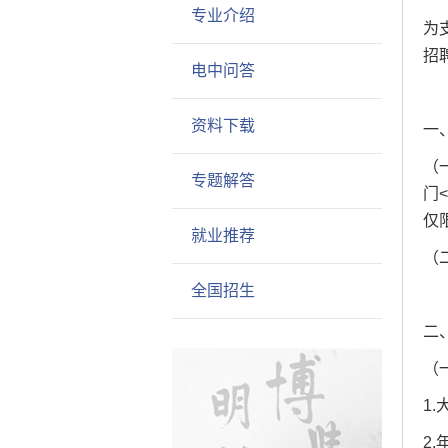
专业介绍
为
招
电中问答
资料下载
一
（
专题解答
门
仅
就业推荐
（
全国招生
二
（
1
2