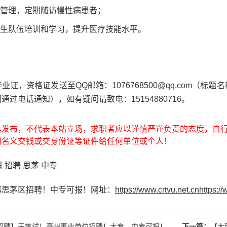
病管理，定期随访慢性病患者；
医生队伍培训和学习，提升医疗技能水平。
业证，资格证发送至QQ邮箱：1076768500@qq.com（
过电话通知），如有疑问请致电：15154880716。
集发布，不代表本站立场，求职者应以谨慎严谨负责的态度，自
何名义交钱或交身份证等证件给任何单位或个人！
洱
招聘
思茅
中专
洱思茅区招聘！中专可报！网址：
https://www.crtvu.net.cnhttps://
招聘】无笔试！亳州事业单位招聘！大专、中专可报！
下一篇：
【大