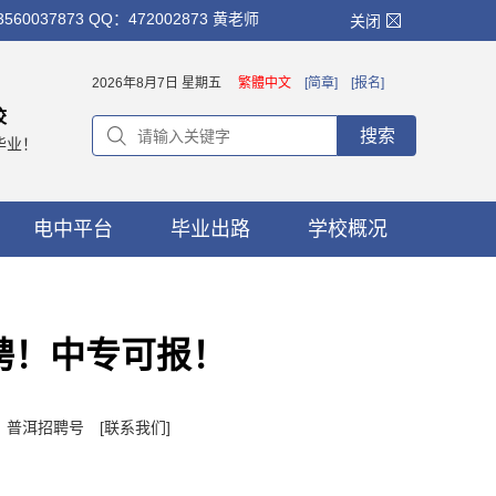
873 QQ：472002873 黄老师
关闭
2026年8月7日 星期五
繁體中文
[简章]
[报名]
校
搜索
毕业！
电中平台
毕业出路
学校概况
聘！中专可报！
者：普洱招聘号
[联系我们]