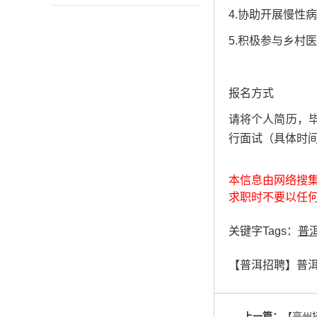
4.协助开展慢性
5.积极参与乡村
报名方式
请将个人简历，毕
行面试（具体时间通
本信息由网络搜
求职时不要以任
关键字Tags：
普
【普洱招聘】普
上一篇：
【亳州