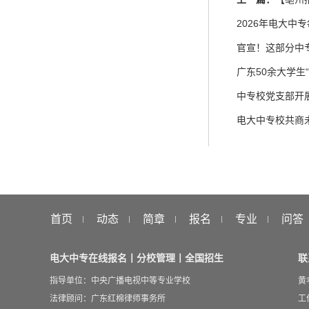
2026年电大中
官宣！这部分中专
广东50余大学生
中专校党支部开
电大中专校共商
首页
动态
简章
报名
专业
问答
电大中专在线报名丨分校管理丨全国招生
联
指导单位：中央广播电视中等专业学校
黄
法律顾问：广东红棉律师事务所
工作