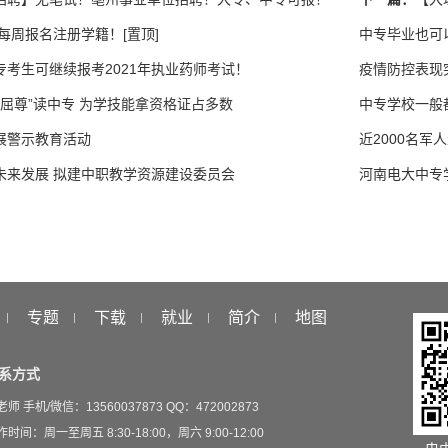
专每周报名注册学籍！[置顶]
中专毕业也可
考生可继续报考2021年执业药师考试！
疫情防控表现
“屈尊”读中专 为学技能拿资格证占多数
中专学校一般
展警示教育活动
近2000名军
未来发展 拟建中职教学资源建设委员会
河南电大中专
专题
下载
就业
简介
地图
系方式
老师 手机/微信：13560037873 QQ：472002873
时间：周一至周五 8:30-18:00，周六 9:00-12:00