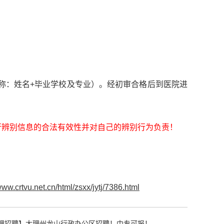
标题名称：姓名+毕业学校及专业）。经初审合格后到医院进
行辨别信息的合法有效性并对自己的辨别行为负责！
www.crtvu.net.cn/html/zsxx/jytj/7386.html
理招聘】大理州龙山行政办公区招聘！中专可报！