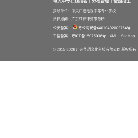
电大中专在线报名丨分校管理丨全国招生
指导单位：中央广播电视中等专业学校
法律顾问：广东红棉律师事务所
公安备案：
粤公网安备44010402002764号
工信备案：
粤ICP备15075036号
XML
SiteMap
© 2015-
2026
广州华想文化科技有限公司 版权所有