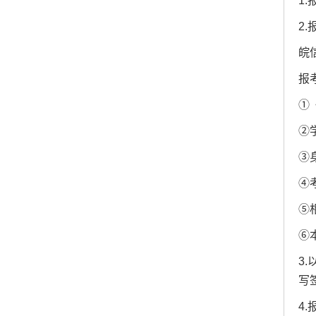
1.
2
皖信
报
①
②
③
④
⑤
⑥本
3
写
4