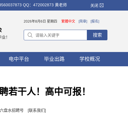
873 QQ：472002873 黄老师
关闭
2026年8月6日 星期四
繁體中文
[简章]
[报名]
校
搜索
毕业！
电中平台
毕业出路
学校概况
聘若干人！高中可报！
者：六盘水招聘号
[联系我们]