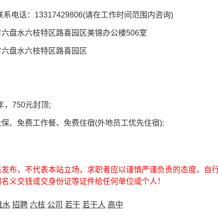
系电话：13317429806(请在工作时间范围内咨询)
六盘水六枝特区路喜园区美锦办公楼506室
省六盘水六枝特区路喜园区
年，750元封顶;
保、免费工作餐、免费住宿(外地员工优先住宿);
集发布，不代表本站立场，求职者应以谨慎严谨负责的态度，自
何名义交钱或交身份证等证件给任何单位或个人！
盘水
招聘
六枝
公司
若干
若干人
高中