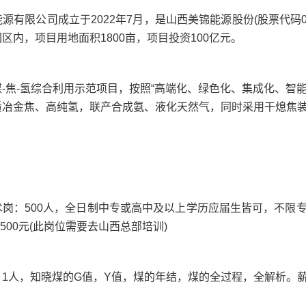
源有限公司成立于2022年7月，是山西美锦能源股份(股票代码0
区内，项目用地面积1800亩，项目投资100亿元。
-焦-氢综合利用示范项目，按照“高端化、绿色化、集成化、智
质冶金焦、高纯氢，联产合成氨、液化天然气，同时采用干熄焦
岗：500人，全日制中专或高中及以上学历应届生皆可，不限专业
7500元(此岗位需要去山西总部培训)
1人，知晓煤的G值，Y值，煤的年结，煤的全过程，全解析。薪资：