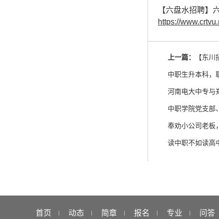
【六盘水招聘】
https://www.crtvu.
上一篇：
【东川招
中职生升本科，
河南电大中专与
奉劝小公司老板
读中职不如读高
首页
动态
简章
报名
专业
问答