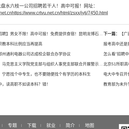
六盘水六枝一公司招聘若干人！高中可报！网址：
net.cnhttps://www.crtvu.net.cn/html/zsxx/jytj/7450.html
聘】男女不限！高中可报！免费提供食宿！昆明龙博石化有限公司招聘！
下一篇：
【广
职教本科比例应当再提高
报考高中还是
郑州通利电器公司达成校企联合办学协议
怎么看“招聘
中职学院党支部、马克思主义学院党支部与组织人事党支部联合开展警示教育主题党日活动
北京51所职
，宁愿找个中专生，也不要随便找个有学历的本科生
电大中专召开
中，读高职不如读本科？错！
教育部为未升
专题
下载
就业
简介
地图