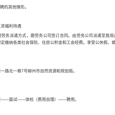
招聘的其他情形。
工资福利待遇
劳务派遣方式，跟劳务公司签订合同。由劳务公司派遣至我局办
规定缴纳各类社会保险、住房公积金和工会经费。享受公休假、
新一路北一巷7号柳州市自然资源和规划局。
查——面试——体检（费用自理）——聘用。