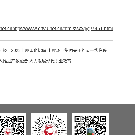
net.cnhttps://www.crtvu.net.cn/html/zsxx/jytj/7451.html
可报！2023上虞国企招聘-上虞环卫集团关于招录一线临聘职工
入推进产教融合 大力发展现代职业教育