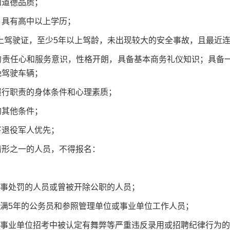
和道德品质；
、具有高中以上学历；
上驾驶证，至少5年以上驾龄，未出现较大的安全事故，且最近连
的责任心和服务意识，性格开朗，具备基本商务礼仪知识；具备
晚驾驶车辆；
履行职责的身体条件和心理素质；
的其他条件；
下退役军人优先；
情形之一的人员，不得报名：
刑事处罚的人员或曾被开除公职的人员；
未满5年的公务员和参照管理单位或事业单位工作人员；
或事业单位招考中被认定有舞弊等严重违反录用或招聘纪律行为