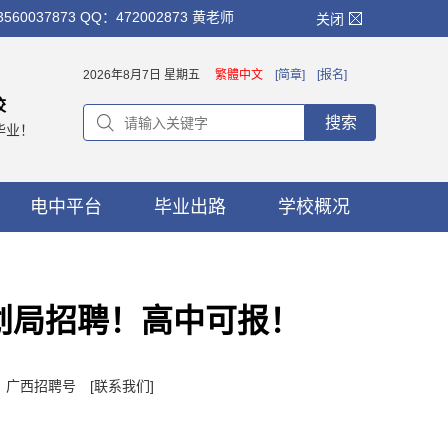
873 QQ：472002873 黄老师
关闭
2026年8月7日 星期五
繁體中文
[简章]
[报名]
校
搜索
毕业！
电中平台
毕业出路
学校概况
划局招聘！高中可报！
者：广西招聘号
[联系我们]