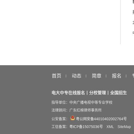
首页
动态
简章
报名
电大中专在线报名丨分校管理丨全国招生
指导单位：中央广播电视中等专业学校
法律顾问：广东红棉律师事务所
公安备案：
粤公网安备44010402002764号
工信备案：
粤ICP备15075036号
XML
SiteMap