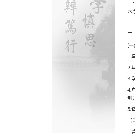
二
本
三
(
1
2
3
4
制
5
（
1