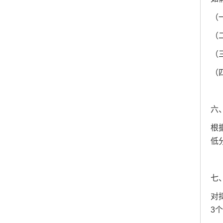
（
（
（
（
六
根
低
七
对
3