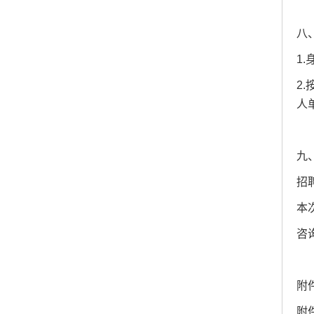
八
1
2
人
九
招
本次
咨询
附
附