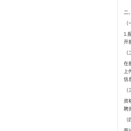
二
（
1.
开
（
在
上
信
（
资
聘
（
面