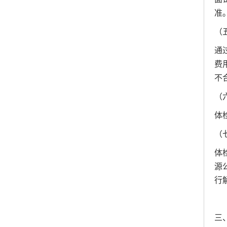
准
（
通
费
不
（
体
（
体
源
行
三