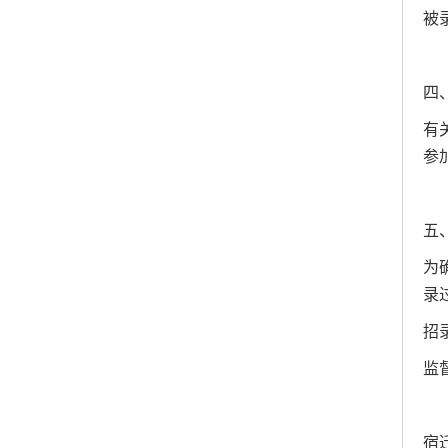
被
四
有
参
五
为
录
招
监督
宿