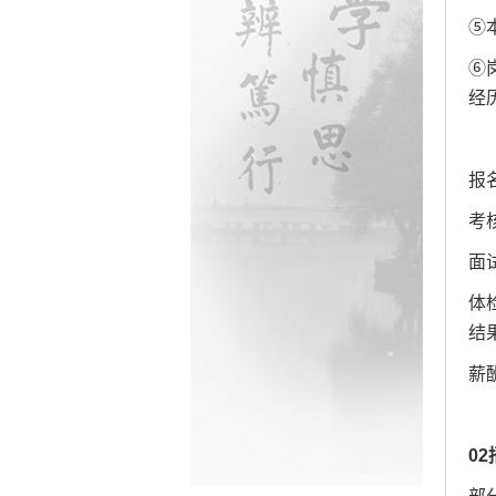
⑤
⑥
经
报名
考
面
体
结
薪
0