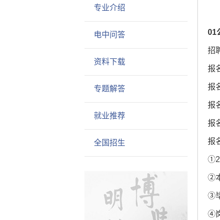
专业介绍
0
电中问答
招
资料下载
报
报
专题解答
报
就业推荐
报
报
全国招生
①
②
③
④