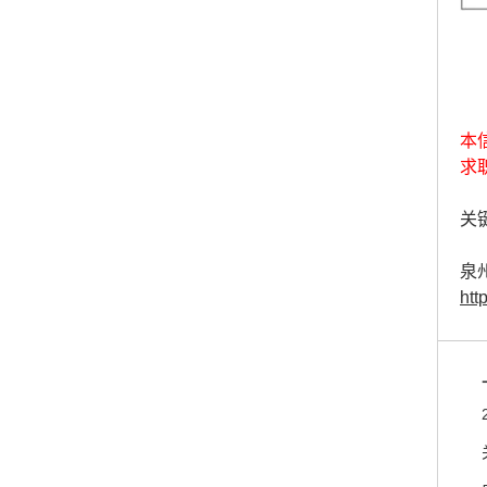
本
求
关键
泉
htt