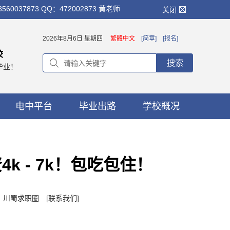
873 QQ：472002873 黄老师
关闭
2026年8月6日 星期四
繁體中文
[简章]
[报名]
校
搜索
毕业！
电中平台
毕业出路
学校概况
 - 7k！包吃包住！
者：川蜀求职圈
[联系我们]