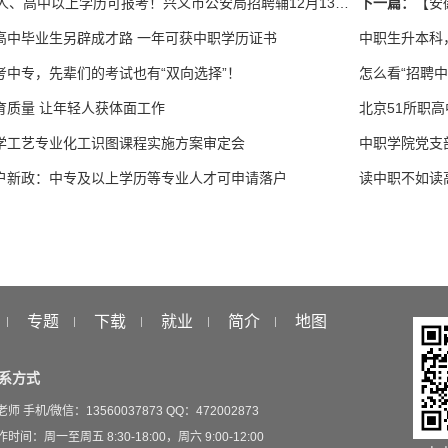
人、高中以上学历可报考！兴义市公安局招聘辅12月13日开始报名。
下一篇：
【安
高中毕业生另辟成才路 一年可获中职学历证书
中职生升本科
考中专，先辈们的考试也有“双向选择”！
怎么看“招聘
育质量 让年轻人获体面工作
北京51所职
学工艺专业化工识图课程实施方案审定会
户新政：中专及以上学历等专业人才可申请落户
读中职不如读
专题
下载
就业
简介
地图
系方式
老师 手机/微信：13560037873 QQ：472002873
时间：周一至周五 8:30-18:00，周六 9:00-12:00