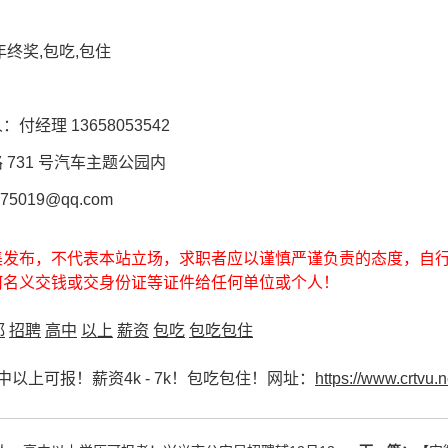
终奖,包吃,包住
经理 13658053542
731 号汽车主题公园内
5019@qq.com
集发布，不代表本站立场，求职者应以谨慎严谨负责的态度，自
何名义交钱或交身份证等证件给任何单位或个人！
都
招聘
高中
以上
薪资
包吃
包吃包住
以上可报！薪资4k - 7k！包吃包住！网址：
https://www.crtvu.n