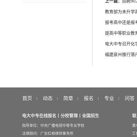
上一篇：
招聘90
教育部为未升学
报考高中还是报
提高中等职业教
电大中专召开化
福建泉州推行落
首页
动态
简章
报名
专业
问答
电大中专在线报名丨分校管理丨全国招生
联
指导单位：中央广播电视中等专业学校
黄
法律顾问：广东红棉律师事务所
工作