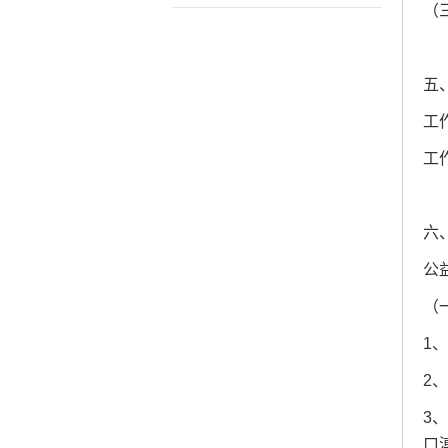
（
五
工
工
六
公
（
1
2
3
口