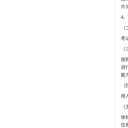
片
4
（
考
（
按
进
能
（
用
（
体
位