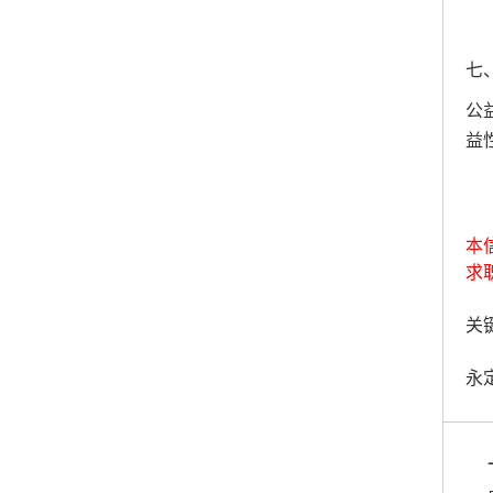
七
公
益
本
求
关键
永