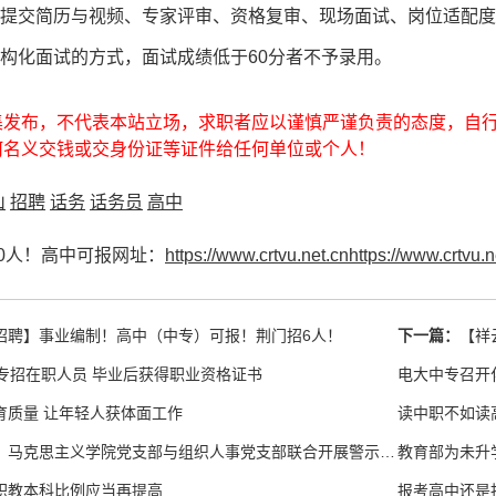
采取提交简历与视频、专家评审、资格复审、现场面试、岗位适配
结构化面试的方式，面试成绩低于60分者不予录用。
集发布，不代表本站立场，求职者应以谨慎严谨负责的态度，自
何名义交钱或交身份证等证件给任何单位或个人！
山
招聘
话务
话务员
高中
0人！高中可报网址：
https://www.crtvu.net.cnhttps://www.crtvu.n
招聘】事业编制！高中（中专）可报！荆门招6人！
下一篇：
【祥
中专招在职人员 毕业后获得职业资格证书
电大中专召开
育质量 让年轻人获体面工作
读中职不如读
中职学院党支部、马克思主义学院党支部与组织人事党支部联合开展警示教育主题党日活动
教育部为未升
职教本科比例应当再提高
报考高中还是