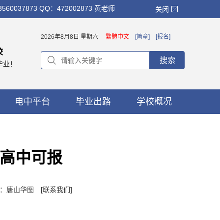
873 QQ：472002873 黄老师
关闭
2026年8月8日 星期六
繁體中文
[简章]
[报名]
校
搜索
毕业！
电中平台
毕业出路
学校概况
！高中可报
作者：唐山华图
[联系我们]