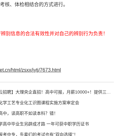
度考核、体检相结合的方式进行。
行辨别信息的合法有效性并对自己的辨别行为负责！
et.cn/html/zsxx/jytj/7673.html
云招聘】大理央企直招！高中可报，月薪10000+！提供三餐～
化学工艺专业化工识图课程实施方案审定会
高中，读高职不如读本科？错！
学高中毕业生另辟成才路 一年可获中职学历证书
报考中专，先辈们的考试也有“双向选择”！