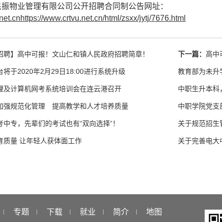
民振物业管理有限公司公开招聘合同制公告网址：
net.cnhttps://www.crtvu.net.cn/html/zsxx/jytj/7676.html
招聘】高中可报！文山仁和镇人民政府招聘简章！
下一篇：
高中
于2020年2月29日18:00进行系统升级
教育部为未升
理及计算机网考系统培训会在连云港召开
中职生升本科
加强规范化管理 提高教学和人才培养质量
考中专，先辈们的考试也有“双向选择”！
关于规范招生
育质量 让年轻人获体面工作
关于完善电大
专题
下载
就业
简介
地图