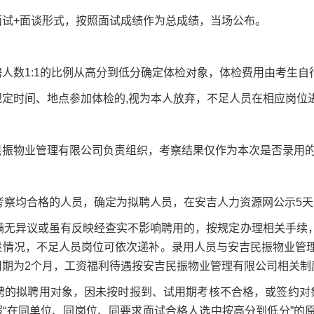
面试+面谈形式，按照面试成绩作为总成绩，当场公布。
人数1:1的比例从高分到低分确定体检对象，体检费用由考生
规定时间、地点参加体检的,视为本人放弃，不足人员在相应岗位
民振物业管理有限公司负责组织，考察结果仅作为本次是否录用
、考察均合格的人员，确定为拟聘人员，在安吉人力资源网公示5天
期满无异议或虽有反映经查实不影响聘用的，按规定办理相关手
述情况，不足人员岗位可依次递补。录用人员与安吉民振物业管
用期为2个月，工资福利待遇按安吉民振物业管理有限公司相关制
招聘的拟聘用对象，因未按时报到、试用期考核不合格，或签约
照“在同单位、同岗位、同要求面试合格人选中按高分到低分”的