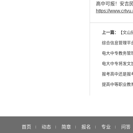
高中可报！安吉
https://www.crtvu.
上一篇：
【文山
综合信息管理平台将
电大中专教务管
电大中专将发文
报考高中还是报
提高中等职业教
首页
动态
简章
报名
专业
问答