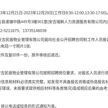
年12月21日-2023年12月29日(工作日8:30-12:00,13:30-17:00
吉县递铺中路445号3楼301室(安吉瑞枫人力资源服务有限公司内
-5211675、13735146039
《安吉民振物业管理有限公司面向社会公开招聘合同制工作人员报
免冠一寸照片1张;
原件及复印件一份，原件审核后退还。
安吉民振物业管理有限公司按照招聘岗位要求，对报名人员进行
的信息和材料必须真实完整，如发现不具备报名资格或伪造报名
写错误、未按要求提供相应材料等各类情况)造成相应后果的由
，将以电话或短息的形式通知为准。