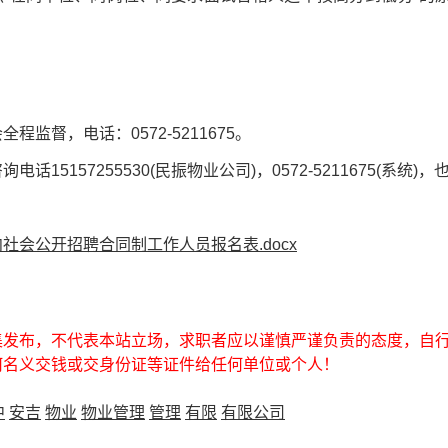
。
程监督，电话：0572-5211675。
话15157255530(民振物业公司)，0572-5211675(系统)，
社会公开招聘合同制工作人员报名表.docx
集发布，不代表本站立场，求职者应以谨慎严谨负责的态度，自
何名义交钱或交身份证等证件给任何单位或个人！
中
安吉
物业
物业管理
管理
有限
有限公司