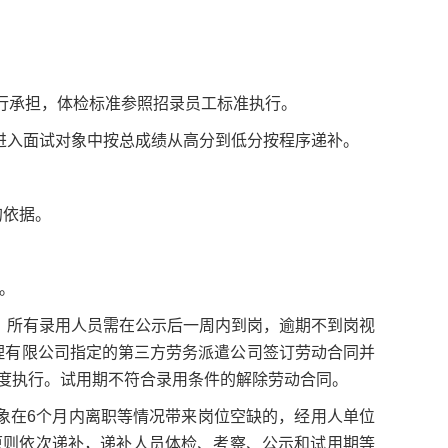
自行承担，体检标准参照招录员工标准执行。
进入面试对象中按总成绩从高分到低分按程序递补。
的依据。
。
续，所有录用人员需在公示后一周内到岗，逾期不到岗视
理有限公司指定的第三方劳务派遣公司签订劳动合同并
度执行。试用期不符合录用条件的解除劳动合同。
对象在6个月内离职等情况带来岗位空缺的，经用人单位
原则依次递补，递补人员体检、考察、公示和试用期等