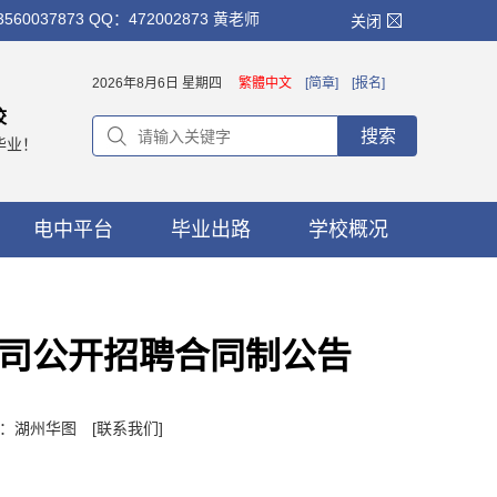
873 QQ：472002873 黄老师
关闭
2026年8月6日 星期四
繁體中文
[简章]
[报名]
校
搜索
毕业！
电中平台
毕业出路
学校概况
司公开招聘合同制公告
作者：湖州华图
[联系我们]