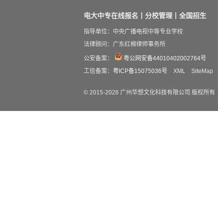
电大中专在线报名丨分校管理丨全国招生
指导单位：中央广播电视中等专业学校
法律顾问：广东红棉律师事务所
公安备案：
粤公网安备44010402002764号
工信备案：
粤ICP备15075036号
XML
SiteMap
© 2015-
2026
广州华想文化科技有限公司 版权所有