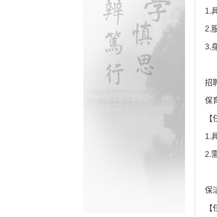
1
2
3
招
保
【
1
2
保
【