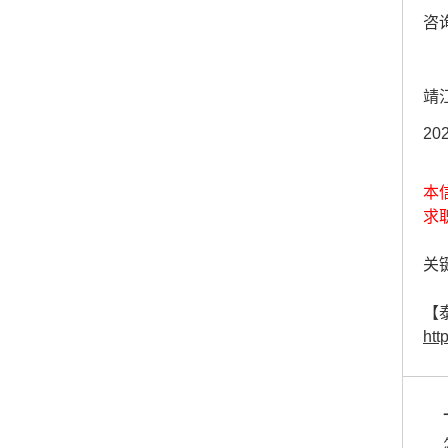
咨询
靖
20
本
求
关键
【
htt