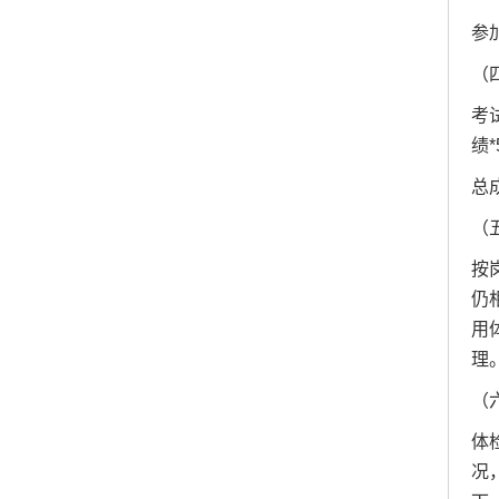
参
（
考
绩
总
（
按
仍
用
理
（
体
况