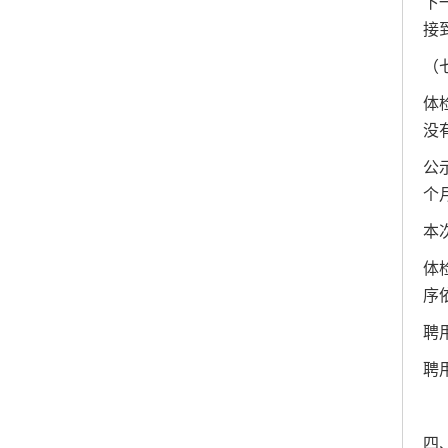
下
接
（
体
没
公
个
本
体
序
聘
聘
四