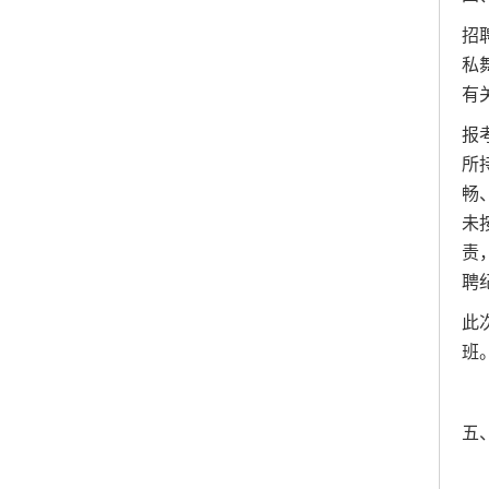
招
私
有
报
所
畅
未
责
聘
此
班
五