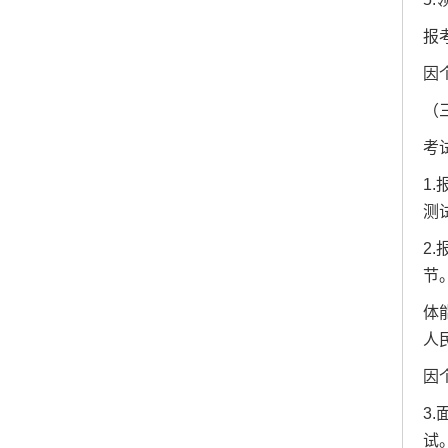
报
因
（
考
1
测
2
节
体
人
因
3
试