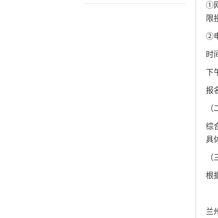
①
限
②电
时间
下午
报名
（
综
具
（
根
兰