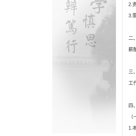
2
3
二
薪酬
三
工
四
（
1