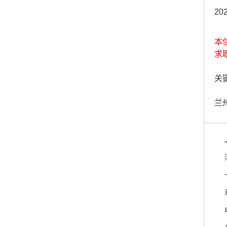
20
本
求
关键
兰