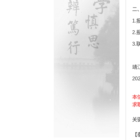
二
1
2
3.
靖
20
本
求
关键
【