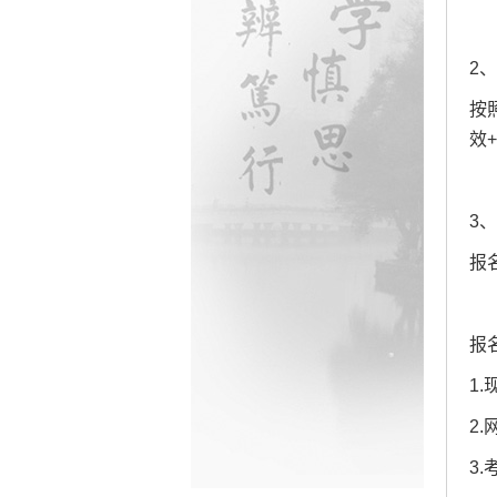
2
按
效
3
‌报
‌报
1
2
‌