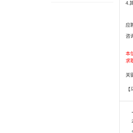
4
应
咨询
本
求
关键
【