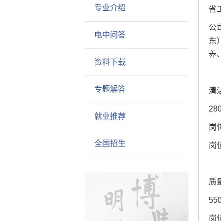
专业介绍
省
公
电中问答
东
养
资料下载
专题解答
清
28
就业推荐
岗
全国招生
岗
质
55
岗