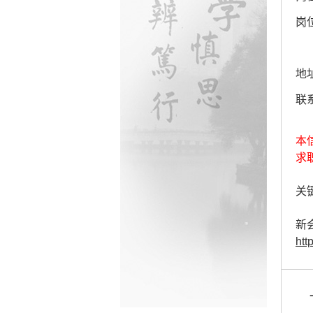
岗
地
联
本
求
关键
新
htt