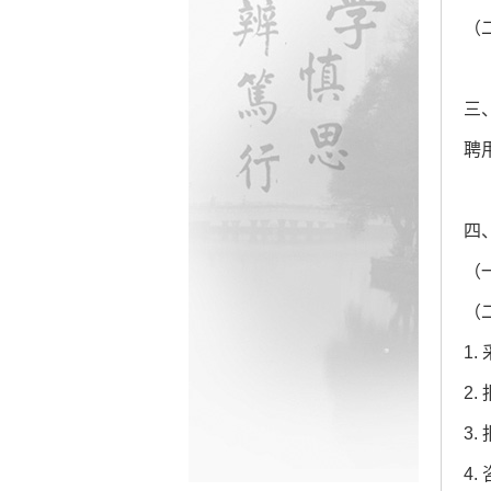
（
三
聘
四
（
（
1
2.
3
4.