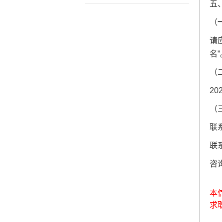
五
（
请
名”
（
2
（
联
联系
咨
本
求