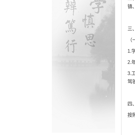
镇
三
（
1
2
3
驾
四
按