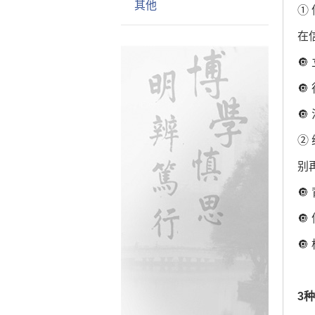
其他
①
在



②
别



3