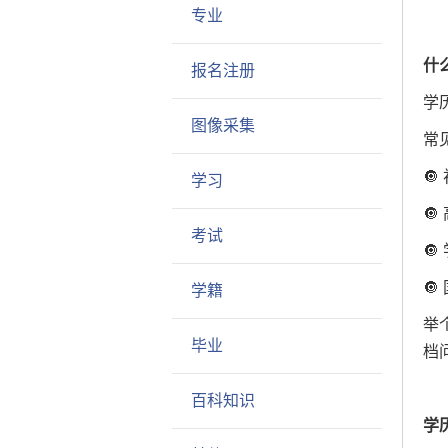
专业
什
报名注册
学
图像采集
常

学习

考试


学籍
举
毕业
档
百科知识
学