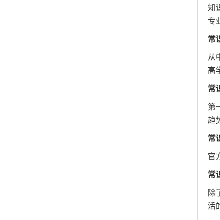
知
专
常
从
高
常
第
趋
常
官
常
除
活