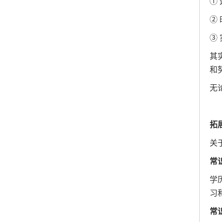
①
②
③
其
和
无
拓
关
常
学
习
常