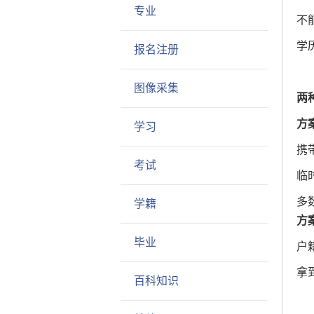
专业
不
学
报名注册
图像采集
两
方
学习
携
考试
临
多
学籍
方
毕业
户
拿
百科知识